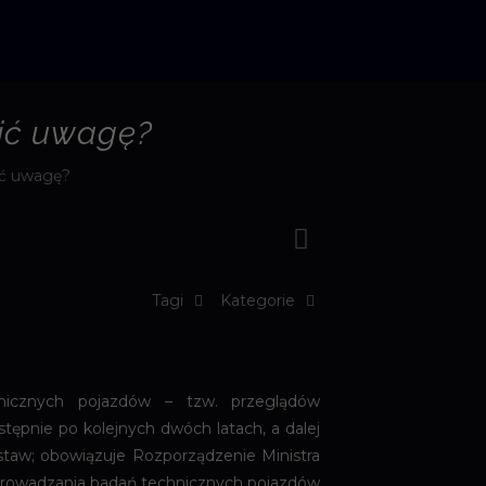
cić uwagę?
ić uwagę?
Tagi
Kategorie
hnicznych pojazdów – tzw. przeglądów
stępnie po kolejnych dwóch latach, a dalej
staw; obowiązuje Rozporządzenie Ministra
zeprowadzania badań technicznych pojazdów