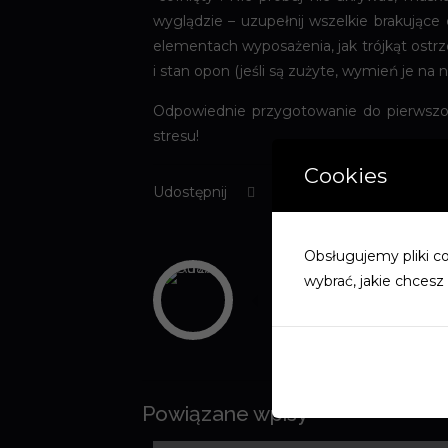
wyglądzie – uzupełnij wszelkie brakujące
elementach wyposażenia, jak trójkąt ostrz
i stan opon (jeśli są zużyte, wymień je na 
Odpowiednie przygotowanie do pierwszo
stresu!
Cookies
Udostępnij
Obsługujemy pliki coo
wybrać, jakie chcesz 
Adam Strzała
Powiązane wpisy