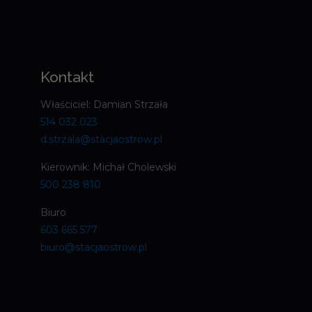
Kontakt
Właściciel: Damian Strzała
514 032 023
d.strzala@stacjaostrow.pl
Kierownik: Michał Cholewski
500 238 810
Biuro
603 665 577
biuro@stacjaostrow.pl