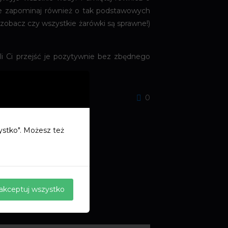
 Nie zapominaj również o tak podstawowych
(zobacz czy wszystkie żarówki są sprawne!)
 Ci przejść je pozytywnie bez zbędnego
0
zystko". Możesz też
akceptuj wszystko