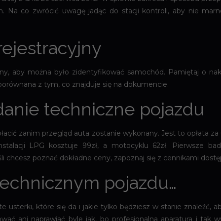
 Na co zwrócić uwagę jadąc do stacji kontroli, aby nie mar
ejestracyjny
ny, aby można było zidentyfikować samochód. Pamiętaj o naklej
orównana z tym, co znajduje się na dokumencie.
danie techniczne pojazdu
apłacić zanim przegląd auta zostanie wykonany. Jest to opłata z
alacji LPG kosztuje 99zł, a motocyklu 62zł. Pierwsze bada
śli chcesz poznać dokładne ceny, zapoznaj się z cennikami dostę
technicznym pojazdu…
e usterki, które się da i jakie tylko będziesz w stanie znaleźć,
ować ani naprawiać byle jak, bo profesjonalna aparatura i tak 