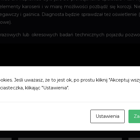
 elementy karoserii i w miarę możliwości pozbądź się korozji.
egawczy i gaśnica. Diagnosta będzie sprawdzał też oświetlenie 
nowe).
razowych lub okresowych badań technicznych pojazdu pozwoli
kies. Jeśli uważasz, że to jest ok, po prostu kliknij "Akceptuj ws
ciasteczka, klikając "Ustawienia".
Ustawienia
Za