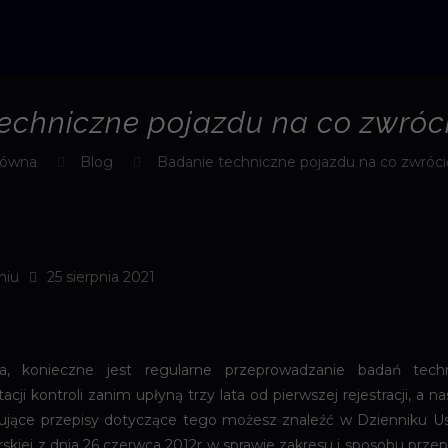
echniczne pojazdu na co zwró
łówna
Blog
Badanie techniczne pojazdu na co zwróc
niu
25 sierpnia 2021
a, konieczne jest regularne przeprowadzanie badań tec
i kontroli zanim upłyną trzy lata od pierwszej rejestracji, a na
ązujące przepisy dotyczące tego możesz znaleźć w Dzienniku U
skiej z dnia 26 czerwca 2012r w sprawie zakresu i sposobu pr